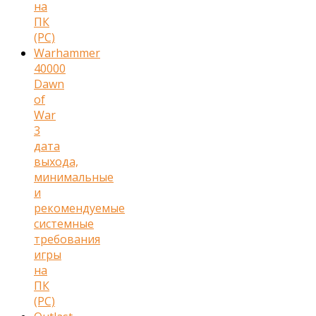
на
ПК
(PC)
Warhammer
40000
Dawn
of
War
3
дата
выхода,
минимальные
и
рекомендуемые
системные
требования
игры
на
ПК
(PC)