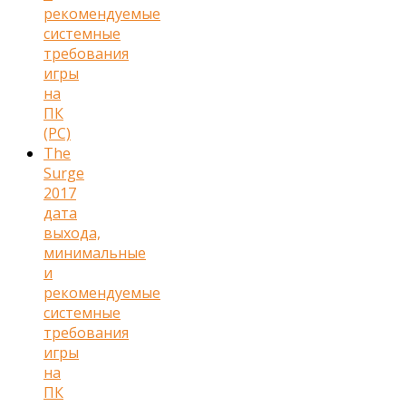
рекомендуемые
системные
требования
игры
на
ПК
(PC)
The
Surge
2017
дата
выхода,
минимальные
и
рекомендуемые
системные
требования
игры
на
ПК