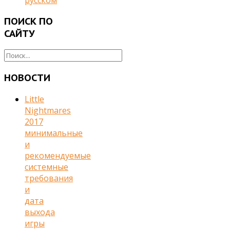
ПОИСК
ПО
САЙТУ
НОВОСТИ
Little
Nightmares
2017
минимальные
и
рекомендуемые
системные
требования
и
дата
выхода
игры