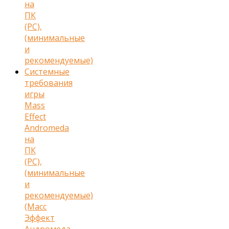
на
ПК
(PC),
(минимальные
и
рекомендуемые)
Cистемные
требования
игры
Mass
Effect
Andromeda
на
ПК
(PC),
(минимальные
и
рекомендуемые)
(Масс
Эффект
Андромеда