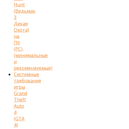
Hunt
(Ведьмак
3
Дикая
Охота)
на
ПК
(PC),
(минимальные
и
рекомендуемые)
Cистемные
требования
игры
Grand
Theft
Auto
4
(GTA
4)