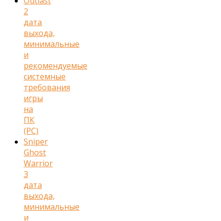
Outlast
2
дата
выхода,
минимальные
и
рекомендуемые
системные
требования
игры
на
ПК
(PC)
Sniper
Ghost
Warrior
3
дата
выхода,
минимальные
и