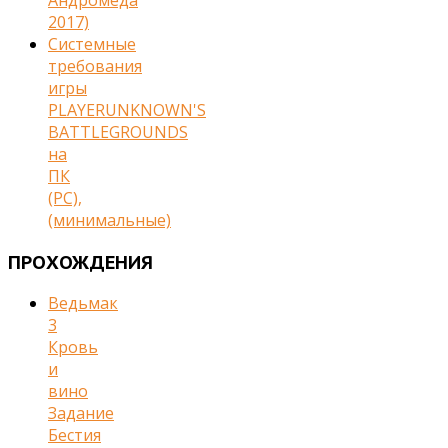
2017)
Cистемные
требования
игры
PLAYERUNKNOWN'S
BATTLEGROUNDS
на
ПК
(PC),
(минимальные)
ПРОХОЖДЕНИЯ
Ведьмак
3
Кровь
и
вино
Задание
Бестия