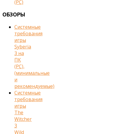
(PC)
ОБЗОРЫ
Cистемные
требования
игры
Syberia
3 на
ПК
(PC),
(минимальные
и
рекомендуемые)
Cистемные
требования
игры
The
Witcher
3
Wild