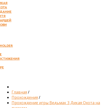
ИКАЯ
ХОТА
АДАНИЕ
ИТЯ
ТАРШЕЙ
РОВИ
EHOLDER
Е
ОСТИЖЕНИЯ
РЕ
Главная
/
Прохождения
/
Прохождение игры Ведьмак 3 Дикая Охота на
русском